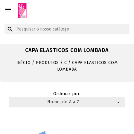


CAPA ELASTICOS COM LOMBADA
INÍCIO
PRODUTOS
C
CAPA ELASTICOS COM
LOMBADA
Ordenar por:

Nome, de A a Z
Mostrando 1-1 de um total de 1 artigo(s)