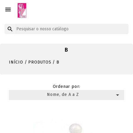


B
INÍCIO
PRODUTOS
B
Ordenar por:

Nome, de A a Z
Mostrando 1-12 de um total de 150 artigo(s)