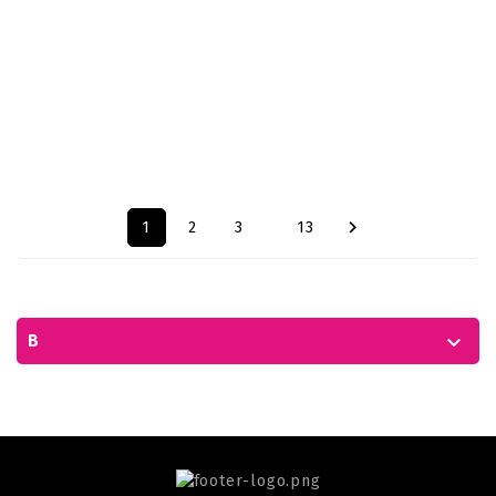
Mostrando 1-12 de um total de 150 artigo(s)
…

1
2
3
13
B
