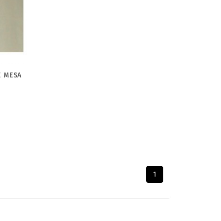
E MESA
1