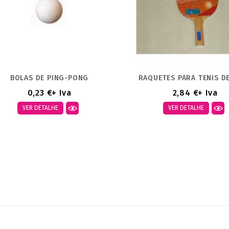
BOLAS DE PING-PONG
RAQUETES PARA TENIS D
0,23 €
+ Iva
2,84 €
+ Iva
VER DETALHE
VER DETALHE
strando 1-2 de um total de 2
tigo(s)