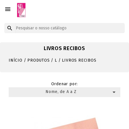


LIVROS RECIBOS
INÍCIO
PRODUTOS
L
LIVROS RECIBOS
Ordenar por:

Nome, de A a Z
Mostrando 1-3 de um total de 3 artigo(s)