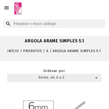


ARGOLA ARAME SIMPLES 5.1
INÍCIO
PRODUTOS
A
ARGOLA ARAME SIMPLES 5.1
Ordenar por:

Nome, de A a Z
Mostrando 1-12 de um total de 23 artigo(s)