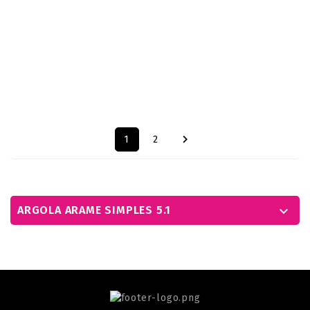
Mostrando 1-12 de um total de 23 artigo(s)

1
2
ARGOLA ARAME SIMPLES 5.1
