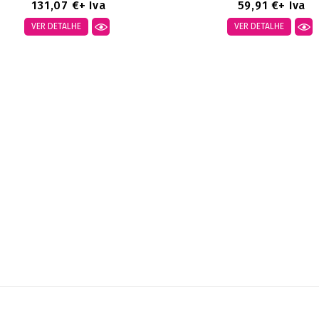
131,07 €
+ Iva
59,91 €
+ Iva
VER DETALHE
VER DETALHE
strando 1-2 de um total de 2
tigo(s)