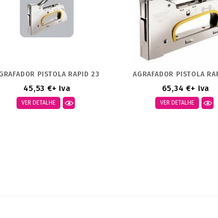
GRAFADOR PISTOLA RAPID 23
AGRAFADOR PISTOLA RA
45,53 €
+ Iva
65,34 €
+ Iva
VER DETALHE
VER DETALHE
strando 1-2 de um total de 2
tigo(s)