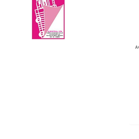
A
Mo
ar