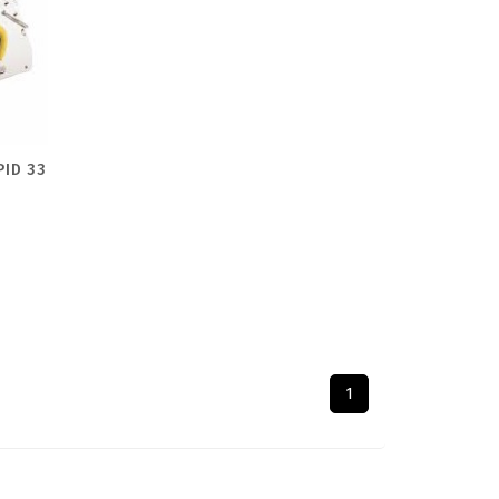
PID 33
1