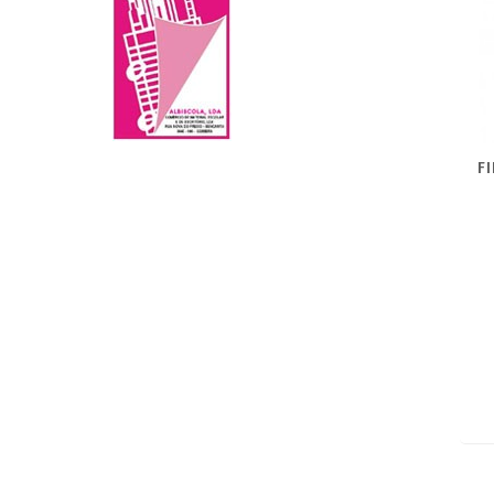
F
Mo
ar