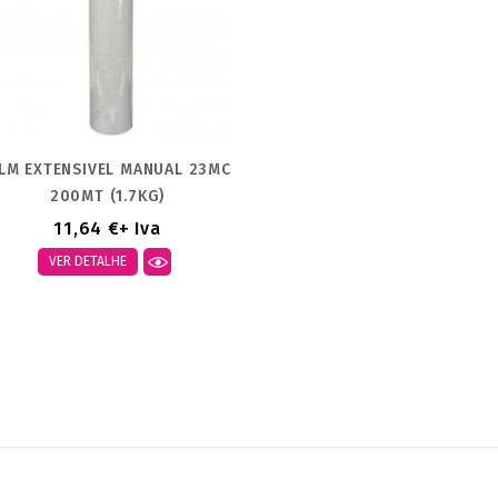
ILM EXTENSIVEL MANUAL 23MC
200MT (1.7KG)
11,64 €
+ Iva
VER DETALHE
strando 1-1 de um total de 1
tigo(s)