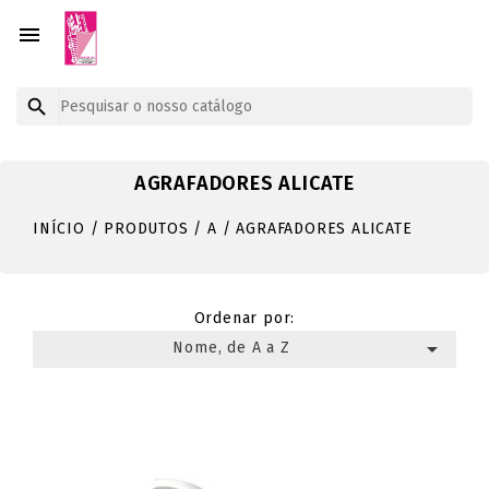


AGRAFADORES ALICATE
INÍCIO
PRODUTOS
A
AGRAFADORES ALICATE
Ordenar por:

Nome, de A a Z
Mostrando 1-6 de um total de 6 artigo(s)