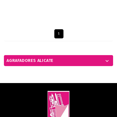
Mostrando 1-6 de um total de 6 artigo(s)
1
AGRAFADORES ALICATE
