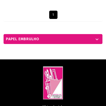
Mostrando 1-7 de um total de 7 artigo(s)
1
PAPEL EMBRULHO
