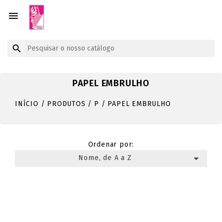


PAPEL EMBRULHO
INÍCIO
PRODUTOS
P
PAPEL EMBRULHO
Ordenar por:

Nome, de A a Z
Mostrando 1-7 de um total de 7 artigo(s)