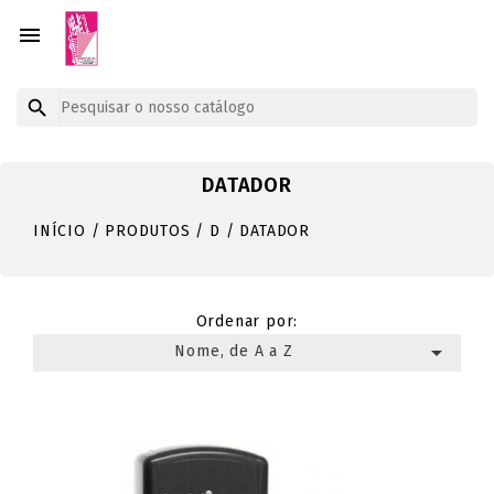


DATADOR
INÍCIO
PRODUTOS
D
DATADOR
Ordenar por:

Nome, de A a Z
Mostrando 1-3 de um total de 3 artigo(s)