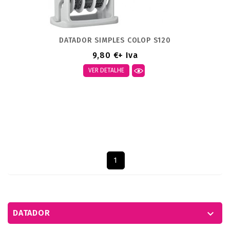
DATADOR SIMPLES COLOP S120
9,80 €
+ Iva
VER DETALHE
Mostrando 1-3 de um total de 3 artigo(s)
1
DATADOR
